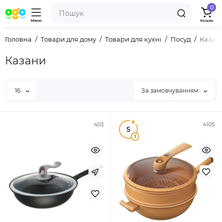
0
Меню
Кошик
Головна
Товари для дому
Товари для кухні
Посуд
Казан
Казани
16
За замовчуванням
403
4105
5
1